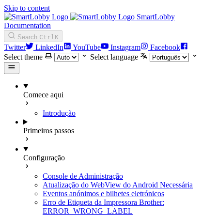
Skip to content
SmartLobby
Documentation
Search
Ctrl
K
Twitter
LinkedIn
YouTube
Instagram
Facebook
Select theme
Select language
Comece aqui
Introdução
Primeiros passos
Configuração
Console de Administração
Atualização do WebView do Android Necessária
Eventos anónimos e bilhetes eletrónicos
Erro de Etiqueta da Impressora Brother:
ERROR_WRONG_LABEL