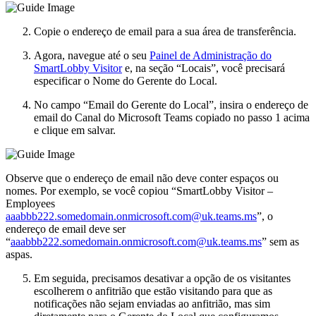
Copie o endereço de email para a sua área de transferência.
Agora, navegue até o seu
Painel de Administração do
SmartLobby Visitor
e, na seção “Locais”, você precisará
especificar o Nome do Gerente do Local.
No campo “Email do Gerente do Local”, insira o endereço de
email do Canal do Microsoft Teams copiado no passo 1 acima
e clique em salvar.
Observe que o endereço de email não deve conter espaços ou
nomes. Por exemplo, se você copiou “SmartLobby Visitor –
Employees
aaabbb222.somedomain.onmicrosoft.com@uk.teams.ms
”, o
endereço de email deve ser
“
aaabbb222.somedomain.onmicrosoft.com@uk.teams.ms
” sem as
aspas.
Em seguida, precisamos desativar a opção de os visitantes
escolherem o anfitrião que estão visitando para que as
notificações não sejam enviadas ao anfitrião, mas sim