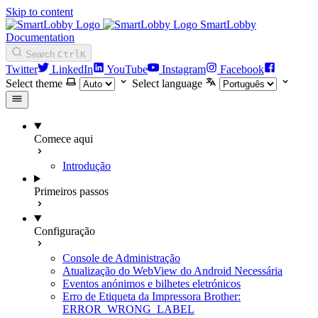
Skip to content
SmartLobby
Documentation
Search
Ctrl
K
Twitter
LinkedIn
YouTube
Instagram
Facebook
Select theme
Select language
Comece aqui
Introdução
Primeiros passos
Configuração
Console de Administração
Atualização do WebView do Android Necessária
Eventos anónimos e bilhetes eletrónicos
Erro de Etiqueta da Impressora Brother:
ERROR_WRONG_LABEL