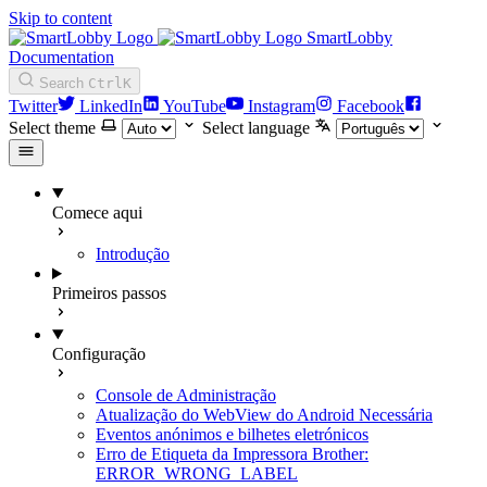
Skip to content
SmartLobby
Documentation
Search
Ctrl
K
Twitter
LinkedIn
YouTube
Instagram
Facebook
Select theme
Select language
Comece aqui
Introdução
Primeiros passos
Configuração
Console de Administração
Atualização do WebView do Android Necessária
Eventos anónimos e bilhetes eletrónicos
Erro de Etiqueta da Impressora Brother:
ERROR_WRONG_LABEL