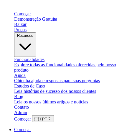
Começar
Demonstração Gratuita
Baixar
Preços
Recursos
Funcionalidades
Explore todas as funcionalidades oferecidas pelo nosso
produto
Ajuda
Obtenha ajuda e respostas para suas perguntas
Estudos de Caso
Leia histórias de sucesso dos nossos clientes
Blog
Leia os nossos últimos artigos e notícias
Contato
Admin
Começar
🇵🇹
PT
Começar