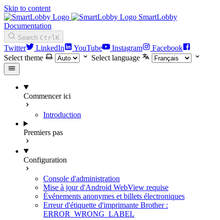
Skip to content
SmartLobby
Documentation
Search
Ctrl
K
Twitter
LinkedIn
YouTube
Instagram
Facebook
Select theme
Select language
Commencer ici
Introduction
Premiers pas
Configuration
Console d'administration
Mise à jour d'Android WebView requise
Événements anonymes et billets électroniques
Erreur d'étiquette d'imprimante Brother :
ERROR_WRONG_LABEL