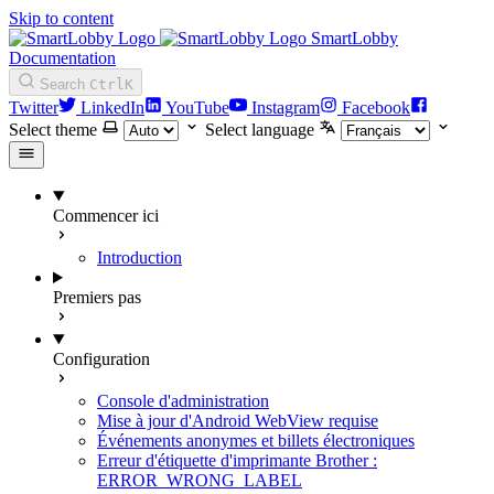
Skip to content
SmartLobby
Documentation
Search
Ctrl
K
Twitter
LinkedIn
YouTube
Instagram
Facebook
Select theme
Select language
Commencer ici
Introduction
Premiers pas
Configuration
Console d'administration
Mise à jour d'Android WebView requise
Événements anonymes et billets électroniques
Erreur d'étiquette d'imprimante Brother :
ERROR_WRONG_LABEL