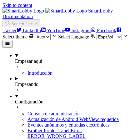
Skip to content
SmartLobby
Documentation
Search
Ctrl
K
Twitter
LinkedIn
YouTube
Instagram
Facebook
Select theme
Select language
Empezar aquí
Introducción
Empezando
Configuración
Consola de administración
Actualización de Android WebView requerida
Eventos anónimos y entradas electrónicas
Brother Printer Label Error:
ERROR_WRONG_LABEL