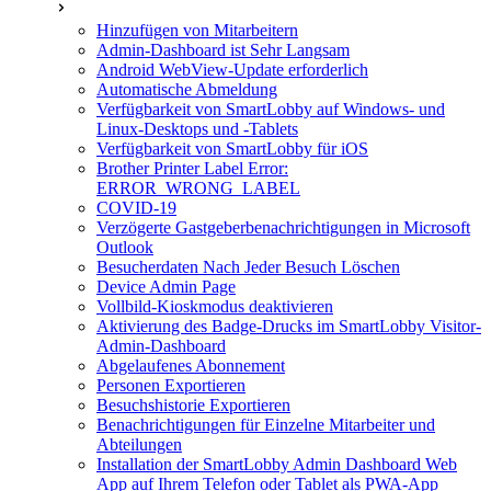
Hinzufügen von Mitarbeitern
Admin-Dashboard ist Sehr Langsam
Android WebView-Update erforderlich
Automatische Abmeldung
Verfügbarkeit von SmartLobby auf Windows- und
Linux-Desktops und -Tablets
Verfügbarkeit von SmartLobby für iOS
Brother Printer Label Error:
ERROR_WRONG_LABEL
COVID-19
Verzögerte Gastgeberbenachrichtigungen in Microsoft
Outlook
Besucherdaten Nach Jeder Besuch Löschen
Device Admin Page
Vollbild-Kioskmodus deaktivieren
Aktivierung des Badge-Drucks im SmartLobby Visitor-
Admin-Dashboard
Abgelaufenes Abonnement
Personen Exportieren
Besuchshistorie Exportieren
Benachrichtigungen für Einzelne Mitarbeiter und
Abteilungen
Installation der SmartLobby Admin Dashboard Web
App auf Ihrem Telefon oder Tablet als PWA-App