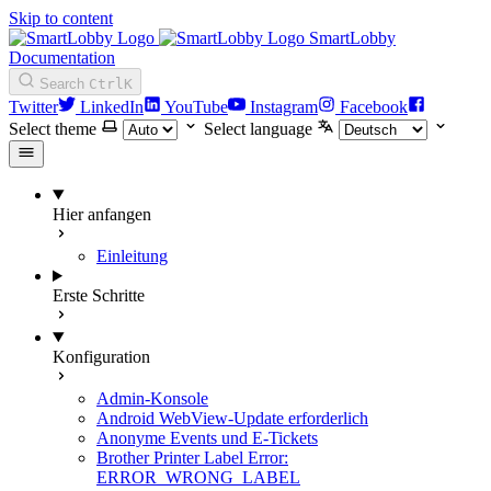
Skip to content
SmartLobby
Documentation
Search
Ctrl
K
Twitter
LinkedIn
YouTube
Instagram
Facebook
Select theme
Select language
Hier anfangen
Einleitung
Erste Schritte
Konfiguration
Admin-Konsole
Android WebView-Update erforderlich
Anonyme Events und E-Tickets
Brother Printer Label Error:
ERROR_WRONG_LABEL