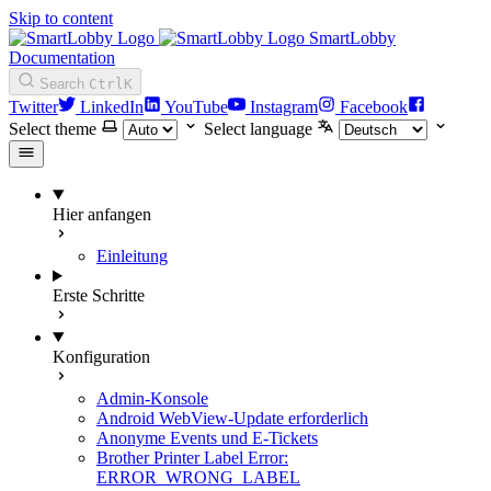
Skip to content
SmartLobby
Documentation
Search
Ctrl
K
Twitter
LinkedIn
YouTube
Instagram
Facebook
Select theme
Select language
Hier anfangen
Einleitung
Erste Schritte
Konfiguration
Admin-Konsole
Android WebView-Update erforderlich
Anonyme Events und E-Tickets
Brother Printer Label Error:
ERROR_WRONG_LABEL